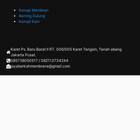
Jasa Layanan
Kanopi Membran
Awning Gulung
Kanopi Kain
Kontak Kami
Karet Ps. Baru Barat II RT. 006/005 Karet Tengsin, Tanah abang
Jakarta Pusat.
085738050517 / 082113734244
jayaberkahmembrane@gmail.com