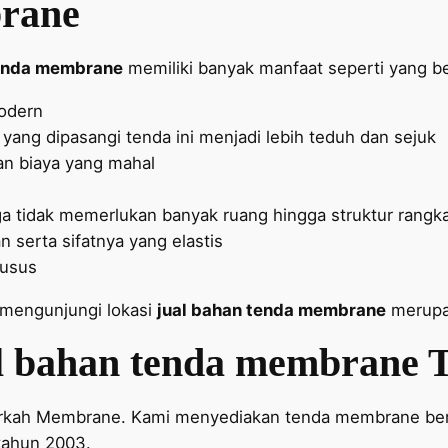
rane
tenda membrane
memiliki banyak manfaat seperti yang ber
modern
ng dipasangi tenda ini menjadi lebih teduh dan sejuk
n biaya yang mahal
ga tidak memerlukan banyak ruang hingga struktur rangk
serta sifatnya yang elastis
husus
 mengunjungi lokasi
jual bahan tenda membrane
merupak
l bahan tenda membrane
T
Berkah Membrane. Kami menyediakan tenda membrane ber
 tahun 2003.