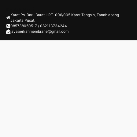
Kontak Kami
Karet Ps. Baru Barat II RT. 006/005 Karet Tengsin, Tanah abang
Jakarta Pusat.
085738050517 / 082113734244
jayaberkahmembrane@gmail.com