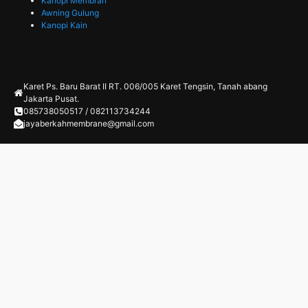
Kanopi Membran
Awning Gulung
Kanopi Kain
Kontak Kami
Karet Ps. Baru Barat II RT. 006/005 Karet Tengsin, Tanah abang
Jakarta Pusat.
085738050517 / 082113734244
jayaberkahmembrane@gmail.com